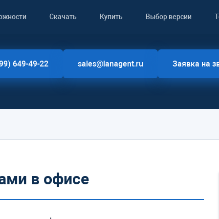
ожности
Скачать
Купить
Выбор версии
Т
99) 649-49-22
sales@lanagent.ru
Заявка на з
ами в офисе