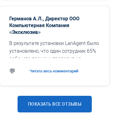
Германов А.Л., Директор ООО
Компьютерная Компания
«Эксклюзив»
В результате установки LanAgent было
установлено, что один сотрудник 65%
рабочего времени проводил не
занимаясь своими обязанностями. А
Читать весь комментарий
самый продуктивный сотрудник
уделял только 73% времени своей
работе. Так же были обнаружены
любители посмотреть онлайн-видео.
ПОКАЗАТЬ ВСЕ ОТЗЫВЫ
Проведя воспитательную беседу, мы
подняли продуктивность в среднем на
30% процентов и в первый же месяц
окупили затраты на приобретение
данного программного продукта.