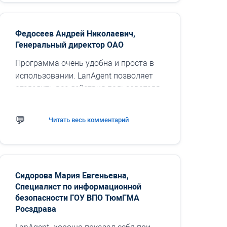
Федосеев Андрей Николаевич,
Генеральный директор ОАО
Программа очень удобна и проста в
использовании. LanAgent позволяет
отследить все действия пользователя
за компьютером, что дает полную
картину его рабочего дня. Интуитивно
Читать весь комментарий
понятный интерфейс...
Сидорова Мария Евгеньевна,
Специалист по информационной
безопасности ГОУ ВПО ТюмГМА
Росздрава