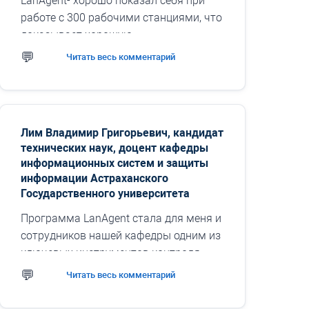
LanAgent- хорошо показал себя при
работе с 300 рабочими станциями, что
доказывает хорошую
масштабируемость этого
Читать весь комментарий
программного комплекса. Особенно
стоит отметить специальные
возможности...
Лим Владимир Григорьевич, кандидат
технических наук, доцент кафедры
информационных систем и защиты
информации Астраханского
Государственного университета
Программа LanAgent стала для меня и
сотрудников нашей кафедры одним из
ключевых инструментов контроля
компьютеров. Средства удаленного
Читать весь комментарий
управления позволяют...