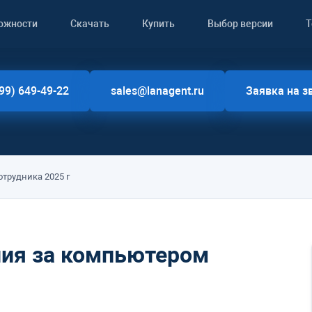
ожности
Скачать
Купить
Выбор версии
Т
99) 649-49-22
sales@lanagent.ru
Заявка на з
трудника 2025 г
ия за компьютером