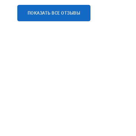
любители посмотреть онлайн-видео.
ПОКАЗАТЬ ВСЕ ОТЗЫВЫ
Проведя воспитательную беседу, мы
подняли продуктивность в среднем на
30% процентов и в первый же месяц
окупили затраты на приобретение
данного программного продукта.