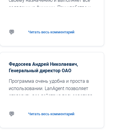
своему назначению и выполняет все
заявленные функции. При удобстве и
простоте в использовании программа
решает задачи отслеживания ...
Читать весь комментарий
Федосеев Андрей Николаевич,
Генеральный директор ОАО
Программа очень удобна и проста в
использовании. LanAgent позволяет
отследить все действия пользователя
за компьютером, что дает полную
картину его рабочего дня. Интуитивно
Читать весь комментарий
понятный интерфейс...