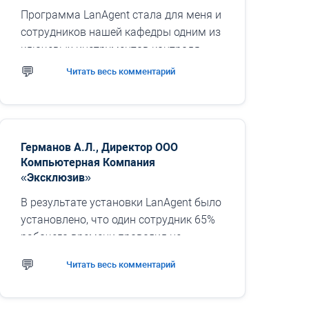
Программа LanAgent стала для меня и
сотрудников нашей кафедры одним из
ключевых инструментов контроля
компьютеров. Средства удаленного
Читать весь комментарий
управления позволяют...
Германов А.Л., Директор ООО
Компьютерная Компания
«Эксклюзив»
В результате установки LanAgent было
установлено, что один сотрудник 65%
рабочего времени проводил не
занимаясь своими обязанностями. А
Читать весь комментарий
самый продуктивный сотрудник
уделял только 73% времени своей
работе. Так же были обнаружены