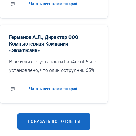
Читать весь комментарий
компьютеров. Средства удаленного
управления позволяют...
Германов А.Л., Директор ООО
Компьютерная Компания
«Эксклюзив»
В результате установки LanAgent было
установлено, что один сотрудник 65%
рабочего времени проводил не
занимаясь своими обязанностями. А
Читать весь комментарий
самый продуктивный сотрудник
уделял только 73% времени своей
работе. Так же были обнаружены
любители посмотреть онлайн-видео.
ПОКАЗАТЬ ВСЕ ОТЗЫВЫ
Проведя воспитательную беседу, мы