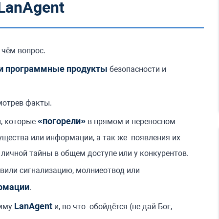
LanAgent
 чём вопрос.
и программные продукты
безопасности и
мотрев факты.
«погорели»
й, которые
в прямом и переносном
ущества или информации, а так же появления их
личной тайны в общем доступе или у конкурентов.
овили сигнализацию, молниеотвод или
рмации
.
LanAgent
амму
и, во что обойдётся (не дай Бог,