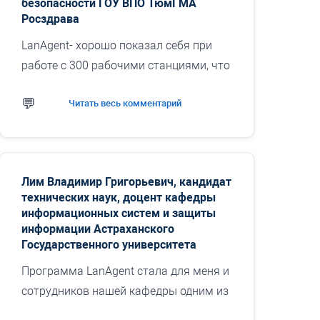
безопасности ГОУ ВПО ТюмГМА
Росздрава
LanAgent- хорошо показал себя при
работе с 300 рабочими станциями, что
доказывает хорошую
Читать весь комментарий
масштабируемость этого
программного комплекса. Особенно
стоит отметить специальные
возможности...
Лим Владимир Григорьевич, кандидат
технических наук, доцент кафедры
информационных систем и защиты
информации Астраханского
Государственного университета
Программа LanAgent стала для меня и
сотрудников нашей кафедры одним из
ключевых инструментов контроля