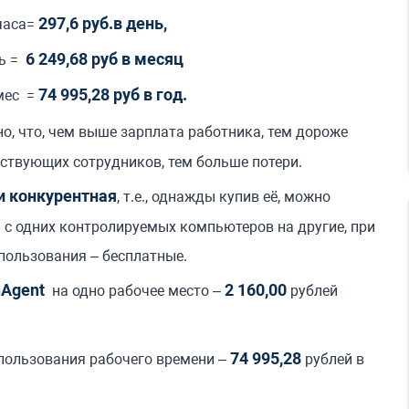
297,6 руб.в день,
 часа=
6 249,68 руб в месяц
 =
74 995,28 руб в год.
с =
о, что, чем выше зарплата работника, тем дороже
йствующих сотрудников, тем больше потери.
и конкурентная
, т.е., однажды купив её, можно
я с одних контролируемых компьютеров на другие, при
спользования – бесплатные.
nAgent
2 160,00
на одно рабочее место –
рублей
74 995,28
спользования рабочего времени –
рублей в