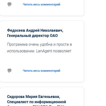
Читать весь комментарий
Федосеев Андрей Николаевич,
Генеральный директор ОАО
Программа очень удобна и проста в
использовании. LanAgent позволяет
отследить все действия пользователя
за компьютером, что дает полную
картину его рабочего дня. Интуитивно
Читать весь комментарий
понятный интерфейс...
Сидорова Мария Евгеньевна,
Специалист по информационной