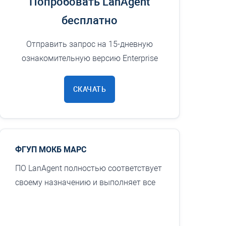
Попробовать LanAgent
бесплатно
Отправить запрос на 15-дневную
ознакомительную версию Enterprise
СКАЧАТЬ
ФГУП МОКБ МАРС
ПО LanAgent полностью соответствует
своему назначению и выполняет все
заявленные функции. При удобстве и
простоте в использовании программа
решает задачи отслеживания ...