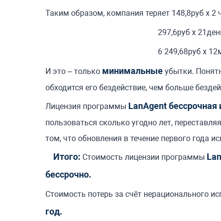
Таким образом, компания теряет 148,8руб х 2
297,6руб х 21день
6 249,68руб х 12ме
минимальные
И это – только
убытки. Понятн
обходится его бездействие, чем больше безде
LanAgent бессрочная 
Лицензия программы
пользоваться сколько угодно лет, переставля
том, что обновления в течение первого года и
Итого:
La
Стоимость лицензии программы
бессрочно.
Стоимость потерь за счёт нерационального и
год.