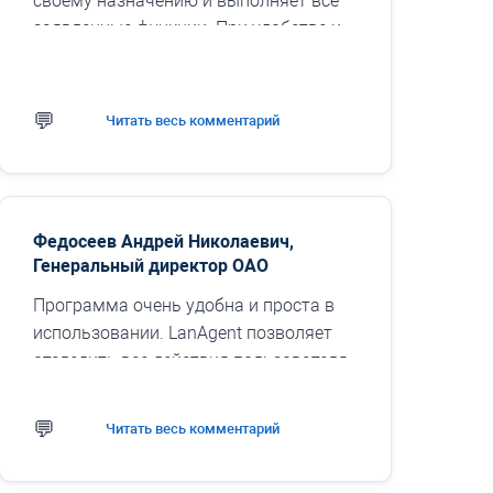
своему назначению и выполняет все
заявленные функции. При удобстве и
простоте в использовании программа
решает задачи отслеживания ...
Читать весь комментарий
Федосеев Андрей Николаевич,
Генеральный директор ОАО
Программа очень удобна и проста в
использовании. LanAgent позволяет
отследить все действия пользователя
за компьютером, что дает полную
картину его рабочего дня. Интуитивно
Читать весь комментарий
понятный интерфейс...