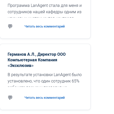
Программа LanAgent стала для меня и
сотрудников нашей кафедры одним из
ключевых инструментов контроля
компьютеров. Средства удаленного
Читать весь комментарий
управления позволяют...
Германов А.Л., Директор ООО
Компьютерная Компания
«Эксклюзив»
В результате установки LanAgent было
установлено, что один сотрудник 65%
рабочего времени проводил не
занимаясь своими обязанностями. А
Читать весь комментарий
самый продуктивный сотрудник
уделял только 73% времени своей
работе. Так же были обнаружены