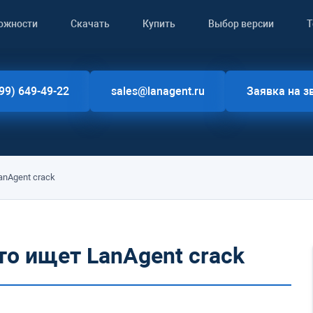
ожности
Скачать
Купить
Выбор версии
Т
99) 649-49-22
sales@lanagent.ru
Заявка на з
anAgent crack
то ищет LanAgent crack