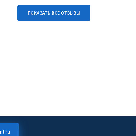
любители посмотреть онлайн-видео.
ПОКАЗАТЬ ВСЕ ОТЗЫВЫ
Проведя воспитательную беседу, мы
подняли продуктивность в среднем на
30% процентов и в первый же месяц
окупили затраты на приобретение
данного программного продукта.
nt.ru