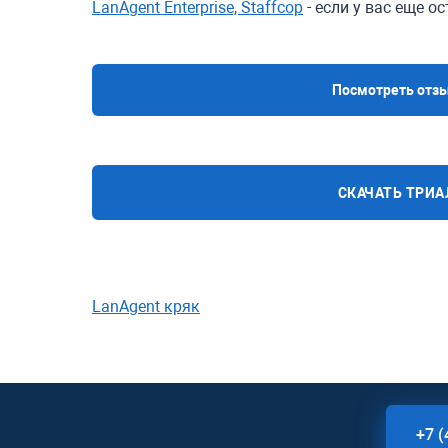
LanAgent Enterprise, Staffcop
- если у вас еще 
Посмотреть отзы
СКАЧАТЬ ТРИ
LanAgent кряк
+7 (